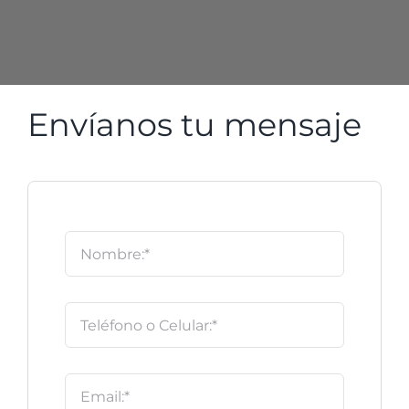
Soluciones Empresas
Noticias
Envíanos tu mensaje
Contáctanos