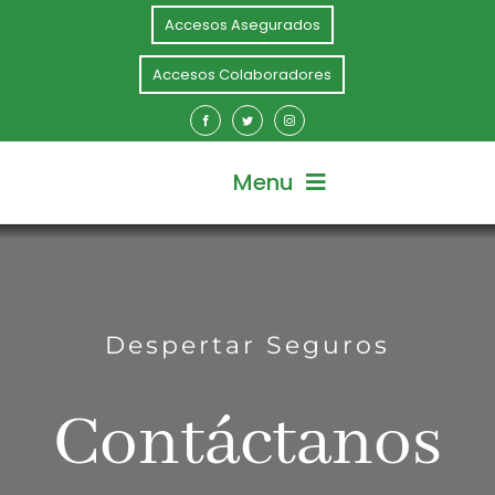
Skip
Accesos Asegurados
to
content
Accesos Colaboradores
Menu
Inicio
Despertar Seguros
Nosotros
Contáctanos
Soluciones Personas