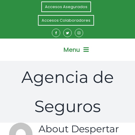
Skip
Accesos Asegurados
to
content
Accesos Colaboradores
Menu
Agencia de
Inicio
Nosotros
Seguros
Soluciones Personas
About
Despertar