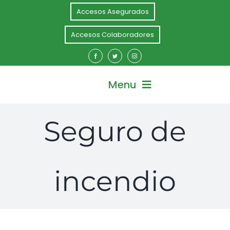
Skip
Accesos Asegurados
to
content
Accesos Colaboradores
Menu
Seguro de
Inicio
Nosotros
incendio
Soluciones Personas