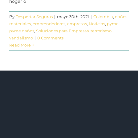
hogar o
By
Despertar Seguros
|
mayo 30th, 2021
|
Colombia
,
daños
materiales
,
emprendedores
,
empresas
,
Noticias
,
pyme
,
pyme daños
,
Soluciones para Empresas
,
terrorismo
,
vandalismo
|
0 Comments
Read More