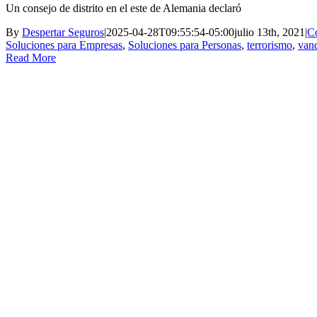
Un consejo de distrito en el este de Alemania declaró
By
Despertar Seguros
|
2025-04-28T09:55:54-05:00
julio 13th, 2021
|
C
Soluciones para Empresas
,
Soluciones para Personas
,
terrorismo
,
van
Read More