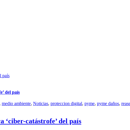
l país
e’ del país
,
medio ambiente
,
Noticias
,
proteccion digital
,
pyme
,
pyme daños
,
reas
‘ciber-catástrofe’ del país