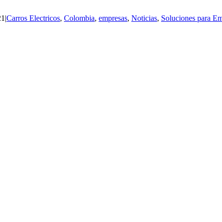
21
|
Carros Electricos
,
Colombia
,
empresas
,
Noticias
,
Soluciones para E