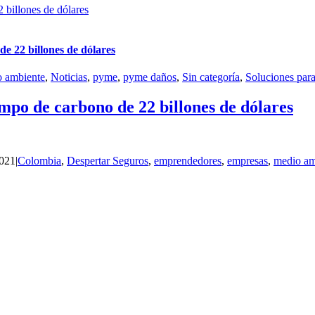
 billones de dólares
e 22 billones de dólares
 ambiente
,
Noticias
,
pyme
,
pyme daños
,
Sin categoría
,
Soluciones par
mpo de carbono de 22 billones de dólares
2021
|
Colombia
,
Despertar Seguros
,
emprendedores
,
empresas
,
medio am