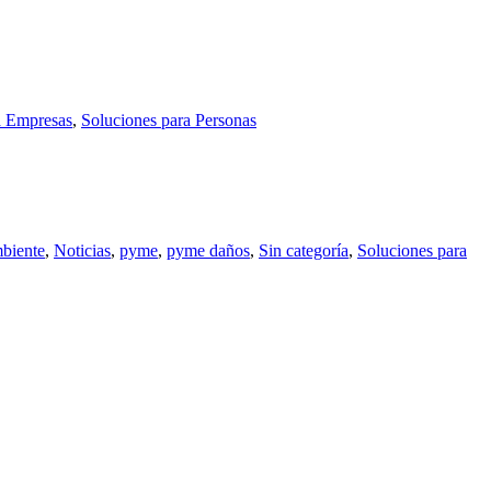
a Empresas
,
Soluciones para Personas
biente
,
Noticias
,
pyme
,
pyme daños
,
Sin categoría
,
Soluciones para