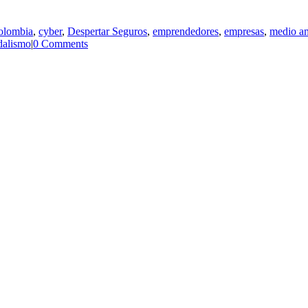
olombia
,
cyber
,
Despertar Seguros
,
emprendedores
,
empresas
,
medio a
dalismo
|
0 Comments